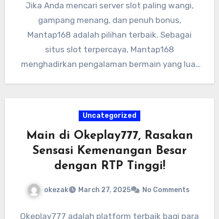
Jika Anda mencari server slot paling wangi,
gampang menang, dan penuh bonus,
Mantap168 adalah pilihan terbaik. Sebagai
situs slot terpercaya, Mantap168
menghadirkan pengalaman bermain yang luar
biasa dengan tingkat kemenangan…
Uncategorized
Main di Okeplay777, Rasakan
Sensasi Kemenangan Besar
dengan RTP Tinggi!
okezak
March 27, 2025
No Comments
Okeplay777 adalah platform terbaik bagi para