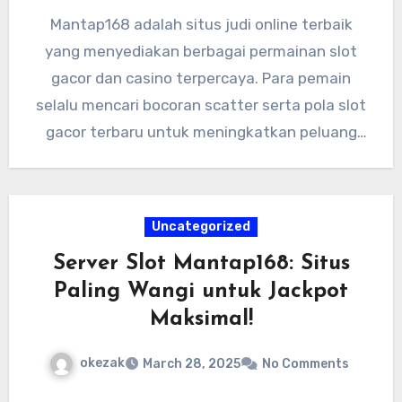
Mantap168 adalah situs judi online terbaik
yang menyediakan berbagai permainan slot
gacor dan casino terpercaya. Para pemain
selalu mencari bocoran scatter serta pola slot
gacor terbaru untuk meningkatkan peluang
menang.…
Uncategorized
Server Slot Mantap168: Situs
Paling Wangi untuk Jackpot
Maksimal!
okezak
March 28, 2025
No Comments