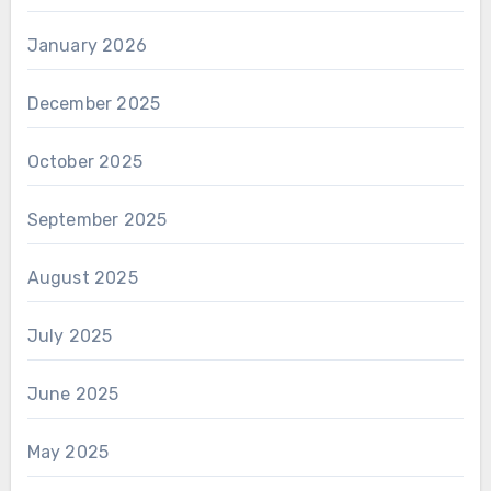
January 2026
December 2025
October 2025
September 2025
August 2025
July 2025
June 2025
May 2025