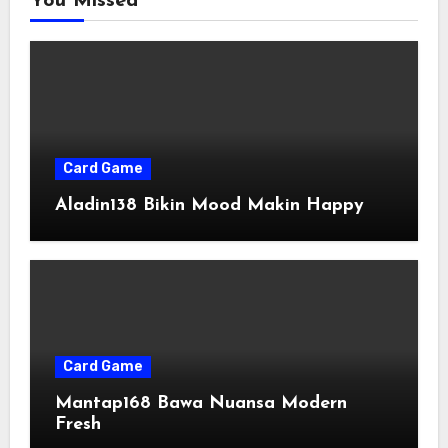
You Missed
Card Game
Aladin138 Bikin Mood Makin Happy
Card Game
Mantap168 Bawa Nuansa Modern
Fresh