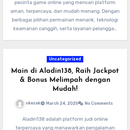
pecinta game online yang mencari platform
aman, terpercaya, dan mudah menang. Dengan
berbagai pilihan permainan menarik, teknologi
keamanan canggih, serta layanan pelanggan
profesional, Mantap168…
Uncategorized
Main di Aladin138, Raih Jackpot
& Bonus Melimpah dengan
Mudah!
okezak
March 24, 2025
No Comments
Aladin138 adalah platform judi online
terpercaya yang menawarkan pengalaman