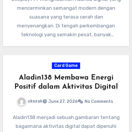
mencerminkan semangat modern dengan
suasana yang terasa cerah dan
menyenangkan. Di tengah perkembangan
teknologi yang semakin pesat, banyak
platform berupaya menghadirkan pengalaman
yang tidak hanya…
Card Game
Aladin138 Membawa Energi
Positif dalam Aktivitas Digital
okezak
June 27, 2026
No Comments
Aladin138 menjadi sebuah gambaran tentang
bagaimana aktivitas digital dapat dipenuhi