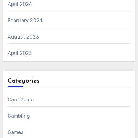
April 2024
February 2024
August 2023
April 2023
Categories
Card Game
Gambling
Games