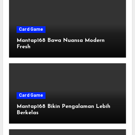
Card Game
Mantap168 Bawa Nuansa Modern
Fresh
Card Game
Mantap168 Bikin Pengalaman Lebih
Berkelas