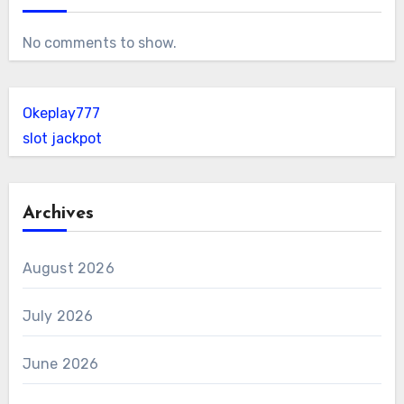
No comments to show.
Okeplay777
slot jackpot
Archives
August 2026
July 2026
June 2026