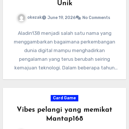
Unik
okezak
June 19, 2026
No Comments
Aladin138 menjadi salah satu nama yang
menggambarkan bagaimana perkembangan
dunia digital mampu menghadirkan
pengalaman yang terus berubah seiring
kemajuan teknologi. Dalam beberapa tahun
terakhir, transformasi digital telah membawa
banyak perubahan…
Card Game
Vibes pelangi yang memikat
Mantap168