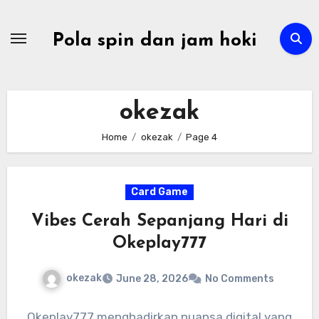
Skip
to
Pola spin dan jam hoki
content
okezak
Home
okezak
Page 4
Card Game
Vibes Cerah Sepanjang Hari di
Okeplay777
okezak
June 28, 2026
No Comments
Okeplay777 menghadirkan nuansa digital yang