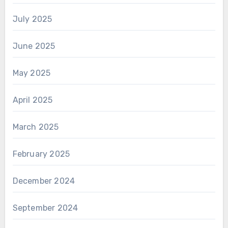
July 2025
June 2025
May 2025
April 2025
March 2025
February 2025
December 2024
September 2024