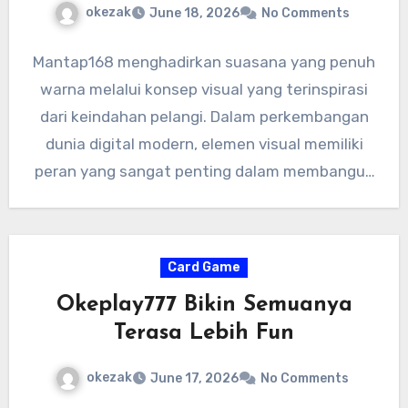
okezak
June 18, 2026
No Comments
Mantap168 menghadirkan suasana yang penuh
warna melalui konsep visual yang terinspirasi
dari keindahan pelangi. Dalam perkembangan
dunia digital modern, elemen visual memiliki
peran yang sangat penting dalam membangun
identitas dan…
Card Game
Okeplay777 Bikin Semuanya
Terasa Lebih Fun
okezak
June 17, 2026
No Comments